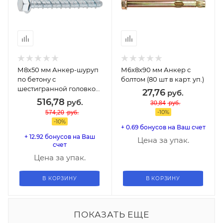
М8х50 мм Анкер-шуруп
М6х8х90 мм Анкер с
по бетону с
болтом (80 шт в карт. уп.)
шестигранной головкой
27,76
руб.
(700 шт в коробе)
516,78
руб.
30,84
руб.
-
10
%
574,20
руб.
-
10
%
+ 0.69 бонусов на Ваш счет
+ 12.92 бонусов на Ваш
Цена за упак.
счет
Цена за упак.
В КОРЗИНУ
В КОРЗИНУ
ПОКАЗАТЬ ЕЩЕ